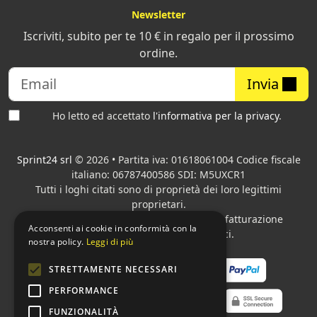
Newsletter
Iscriviti, subito per te 10 € in regalo per il prossimo
ordine.
Invia
Ho letto ed accettato
l'informativa per la privacy
.
Sprint24 srl
© 2026 • Partita iva: 01618061004 Codice fiscale
italiano: 06787400586 SDI: M5UXCR1
Tutti i loghi citati sono di proprietà dei loro legittimi
proprietari.
Azienda presente sul MEPA
adibita alla fatturazione
Acconsenti ai cookie in conformità con la
elettronica per gli Enti pubblici.
nostra policy.
Leggi di più
STRETTAMENTE NECESSARI
PERFORMANCE
FUNZIONALITÀ