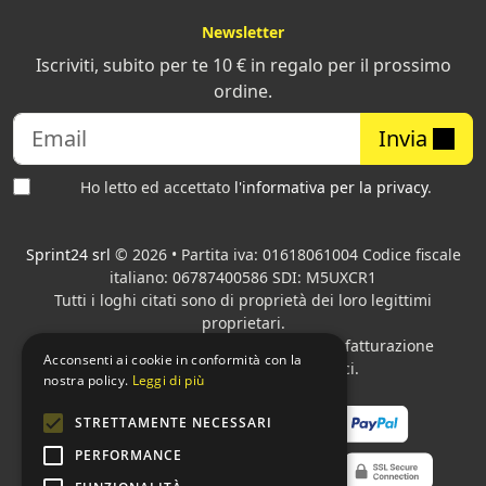
Newsletter
Iscriviti, subito per te 10 € in regalo per il prossimo
ordine.
Invia
Ho letto ed accettato
l'informativa per la privacy
.
Sprint24 srl
© 2026 • Partita iva: 01618061004 Codice fiscale
italiano: 06787400586 SDI: M5UXCR1
Tutti i loghi citati sono di proprietà dei loro legittimi
proprietari.
Azienda presente sul MEPA
adibita alla fatturazione
Acconsenti ai cookie in conformità con la
elettronica per gli Enti pubblici.
nostra policy.
Leggi di più
STRETTAMENTE NECESSARI
PERFORMANCE