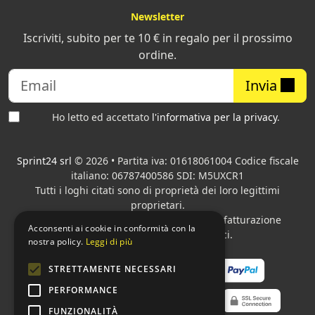
Newsletter
Iscriviti, subito per te 10 € in regalo per il prossimo
ordine.
Invia
Ho letto ed accettato
l'informativa per la privacy
.
Sprint24 srl
© 2026 • Partita iva: 01618061004 Codice fiscale
italiano: 06787400586 SDI: M5UXCR1
Tutti i loghi citati sono di proprietà dei loro legittimi
proprietari.
Azienda presente sul MEPA
adibita alla fatturazione
Acconsenti ai cookie in conformità con la
elettronica per gli Enti pubblici.
nostra policy.
Leggi di più
STRETTAMENTE NECESSARI
PERFORMANCE
FUNZIONALITÀ