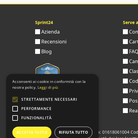
Sprint24
Serve 
Azienda
Come
Recensioni
Cart
Blog
FA
Cam
Clas
Codi
Acconsenti ai cookie in conformità con la
nostra policy.
Leggi di più
Pri
STRETTAMENTE NECESSARI
Pos
PERFORMANCE
Real
FUNZIONALITÀ
Sprint24 srl
© 2026 • Partita iva: 01618061004 Cod
ACCETTA TUTTO
RIFIUTA TUTTO