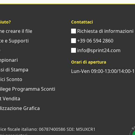
aiuto?
Contattaci
 creare il file
Richiesta di informazioni
e e Supporti
+39 06 594 2860
Q
info@sprint24.com
pionari
Orari di apertura
si di Stampa
Lun-Ven 09:00-13:00/14:00-1
ci Sconto
vilege Programma Sconti
t Vendita
izzazione Grafica
ice fiscale italiano: 06787400586 SDI: M5UXCR1