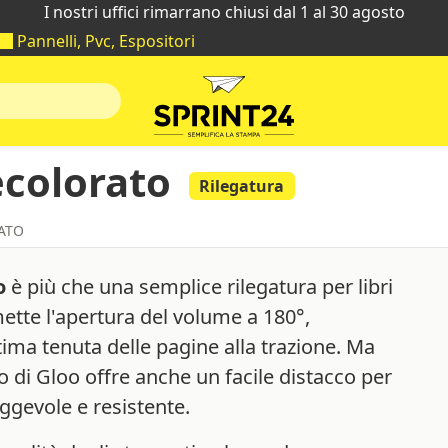
I nostri uffici rimarrano chiusi dal 1 al 30 agosto
Pannelli, Pvc, Espositori
ecolorato
Rilegatura
ATO
o
è più che una semplice rilegatura per libri
ette l'apertura del volume a 180°,
ima tenuta delle pagine alla trazione. Ma
o di Gloo offre anche un facile distacco per
ggevole e resistente.