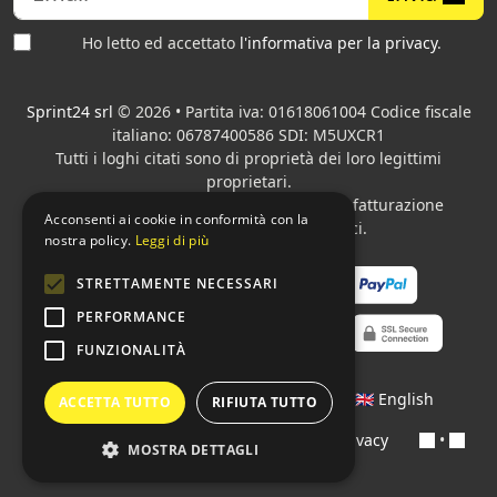
Ho letto ed accettato
l'informativa per la privacy
.
Sprint24 srl
© 2026 • Partita iva: 01618061004 Codice fiscale
italiano: 06787400586 SDI: M5UXCR1
Tutti i loghi citati sono di proprietà dei loro legittimi
proprietari.
Azienda presente sul MEPA
adibita alla fatturazione
Acconsenti ai cookie in conformità con la
elettronica per gli Enti pubblici.
nostra policy.
Leggi di più
STRETTAMENTE NECESSARI
PERFORMANCE
FUNZIONALITÀ
Lingue:
🇮🇹 Italiano
•
🇫🇷 Français
•
🇬🇧 English
ACCETTA TUTTO
RIFIUTA TUTTO
Contratti
•
Condizioni di pagamento
•
Privacy
•
MOSTRA DETTAGLI