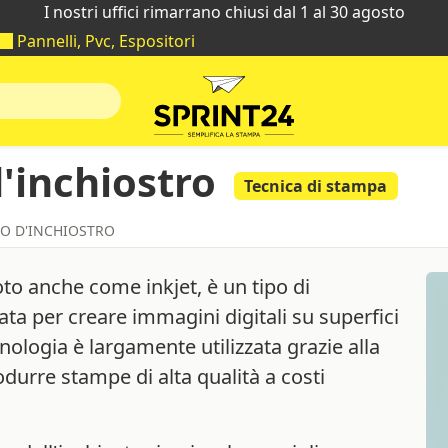
I nostri uffici rimarrano chiusi dal 1 al 30 agosto
Pannelli, Pvc, Espositori
'inchiostro
Tecnica di stampa
TO D'INCHIOSTRO
oto anche come inkjet, è un tipo di
ta per creare immagini digitali su superfici
nologia è largamente utilizzata grazie alla
rodurre stampe di alta qualità a costi