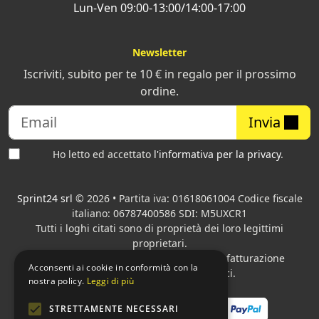
Lun-Ven 09:00-13:00/14:00-17:00
Newsletter
Iscriviti, subito per te 10 € in regalo per il prossimo
ordine.
Invia
Ho letto ed accettato
l'informativa per la privacy
.
Sprint24 srl
© 2026 • Partita iva: 01618061004 Codice fiscale
italiano: 06787400586 SDI: M5UXCR1
Tutti i loghi citati sono di proprietà dei loro legittimi
proprietari.
Azienda presente sul MEPA
adibita alla fatturazione
Acconsenti ai cookie in conformità con la
elettronica per gli Enti pubblici.
nostra policy.
Leggi di più
STRETTAMENTE NECESSARI