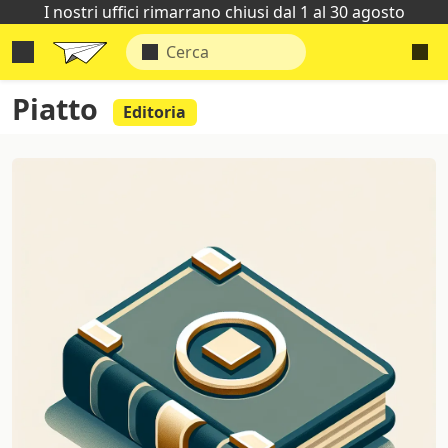
I nostri uffici rimarrano chiusi dal 1 al 30 agosto
Piatto
Editoria