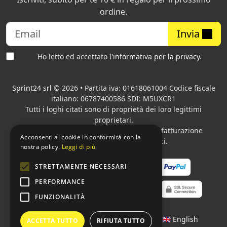
ordine.
Invia
Ho letto ed accettato
l'informativa per la privacy
.
Sprint24 srl
© 2026 • Partita iva: 01618061004 Codice fiscale
italiano: 06787400586 SDI: M5UXCR1
Tutti i loghi citati sono di proprietà dei loro legittimi
proprietari.
Azienda presente sul MEPA
adibita alla fatturazione
Acconsenti ai cookie in conformità con la
elettronica per gli Enti pubblici.
nostra policy.
Leggi di più
STRETTAMENTE NECESSARI
PERFORMANCE
FUNZIONALITÀ
Lingue:
🇮🇹 Italiano
•
🇫🇷 Français
•
🇬🇧 English
ACCETTA TUTTO
RIFIUTA TUTTO