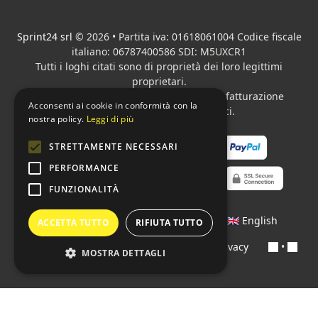
Sprint24 srl
© 2026 • Partita iva: 01618061004 Codice fiscale
italiano: 06787400586 SDI: M5UXCR1
Tutti i loghi citati sono di proprietà dei loro legittimi
proprietari.
Azienda presente sul MEPA
adibita alla fatturazione
Acconsenti ai cookie in conformità con la
elettronica per gli Enti pubblici.
nostra policy.
Leggi di più
STRETTAMENTE NECESSARI
PERFORMANCE
FUNZIONALITÀ
Lingue:
🇮🇹 Italiano
•
🇫🇷 Français
•
🇬🇧 English
ACCETTA TUTTO
RIFIUTA TUTTO
Contratti
•
Condizioni di pagamento
•
Privacy
•
MOSTRA DETTAGLI