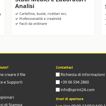
Analisi
Cartelline, buste, ricettari ecc.
a
Professionalità e creatività
Facili da ordinare
aiuto?
Contattaci
 creare il file
Richiesta di informazioni
e e Supporti
+39 06 594 2860
Q
info@sprint24.com
pionari
Orari di apertura
si di Stampa
Lun-Ven 09:00-13:00/14:00-1