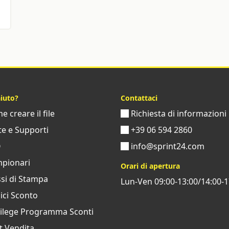
aiuto?
Contattaci
 creare il file
Richiesta di informazioni
e e Supporti
+39 06 594 2860
Q
info@sprint24.com
pionari
Orari di apertura
si di Stampa
Lun-Ven 09:00-13:00/14:00-1
ci Sconto
vilege Programma Sconti
t Vendita