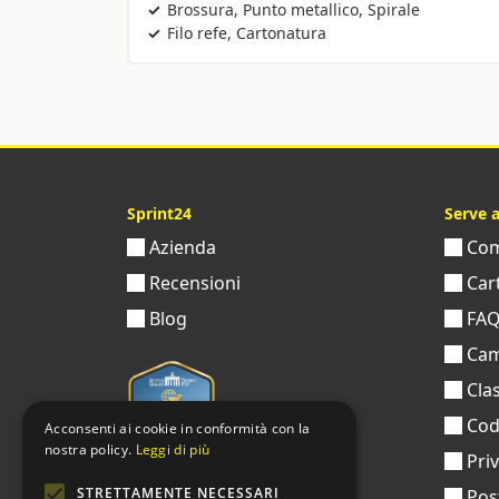
Brossura, Punto metallico, Spirale
Filo refe, Cartonatura
Sprint24
Serve 
Azienda
Come
Recensioni
Cart
Blog
FA
Cam
Clas
Codi
Acconsenti ai cookie in conformità con la
nostra policy.
Leggi di più
Pri
STRETTAMENTE NECESSARI
Pos