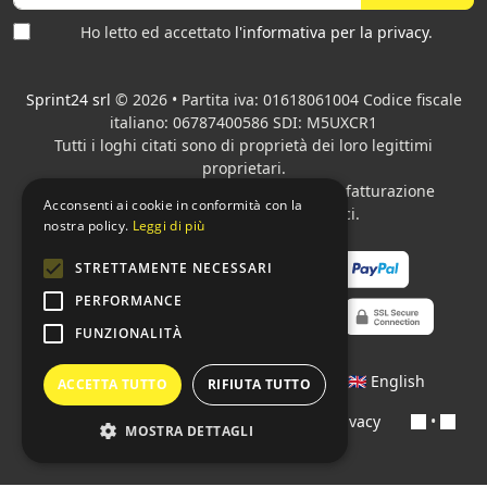
Ho letto ed accettato
l'informativa per la privacy
.
Sprint24 srl
© 2026 • Partita iva: 01618061004 Codice fiscale
italiano: 06787400586 SDI: M5UXCR1
Tutti i loghi citati sono di proprietà dei loro legittimi
proprietari.
Azienda presente sul MEPA
adibita alla fatturazione
Acconsenti ai cookie in conformità con la
elettronica per gli Enti pubblici.
nostra policy.
Leggi di più
STRETTAMENTE NECESSARI
PERFORMANCE
FUNZIONALITÀ
Lingue:
🇮🇹 Italiano
•
🇫🇷 Français
•
🇬🇧 English
ACCETTA TUTTO
RIFIUTA TUTTO
Contratti
•
Condizioni di pagamento
•
Privacy
•
MOSTRA DETTAGLI