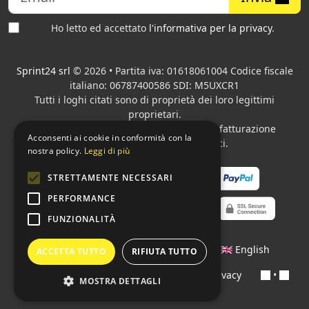
Ho letto ed accettato
l'informativa per la privacy
.
Sprint24 srl
© 2026 • Partita iva: 01618061004 Codice fiscale
italiano: 06787400586 SDI: M5UXCR1
Tutti i loghi citati sono di proprietà dei loro legittimi
proprietari.
Azienda presente sul MEPA
adibita alla fatturazione
Acconsenti ai cookie in conformità con la
elettronica per gli Enti pubblici.
nostra policy.
Leggi di più
STRETTAMENTE NECESSARI
PERFORMANCE
FUNZIONALITÀ
Lingue:
🇮🇹 Italiano
•
🇫🇷 Français
•
🇬🇧 English
ACCETTA TUTTO
RIFIUTA TUTTO
Contratti
•
Condizioni di pagamento
•
Privacy
•
MOSTRA DETTAGLI