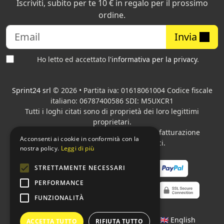
Iscriviti, subito per te 10 € in regalo per il prossimo
ordine.
Invia
Ho letto ed accettato
l'informativa per la privacy
.
Sprint24 srl
© 2026 • Partita iva: 01618061004 Codice fiscale
italiano: 06787400586 SDI: M5UXCR1
Tutti i loghi citati sono di proprietà dei loro legittimi
proprietari.
Azienda presente sul MEPA
adibita alla fatturazione
Acconsenti ai cookie in conformità con la
elettronica per gli Enti pubblici.
nostra policy.
Leggi di più
STRETTAMENTE NECESSARI
PERFORMANCE
FUNZIONALITÀ
Lingue:
🇮🇹 Italiano
•
🇫🇷 Français
•
🇬🇧 English
ACCETTA TUTTO
RIFIUTA TUTTO