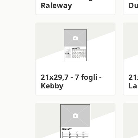
Raleway
Du
21x29,7 - 7 fogli -
21
Kebby
La