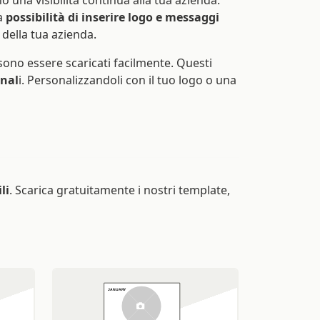
o una visibilità continua alla tua azienda.
la
possibilità di inserire logo e messaggi
 della tua azienda.
sono essere scaricati facilmente. Questi
onal
i. Personalizzandoli con il tuo logo o una
li
. Scarica gratuitamente i nostri template,