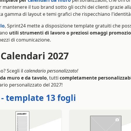
template per
calendari da muro
personalizzabili, che offron
r mantenere il tuo brand sotto gli occhi dei clienti grazie al
sta gamma di layout e temi grafici che rispecchiano l'identità
lo
, Sprint24 mette a disposizione template gratuiti che pos
ntano
utili strumenti di lavoro o preziosi omaggi promozi
 mezzi di comunicazione.
 Calendari 2027
no? Scegli il
calendario personalizzato!
 da muro e da tavolo
, tutti
completamente personalizzabi
dario personalizzato del 2027!
- template 13 fogli