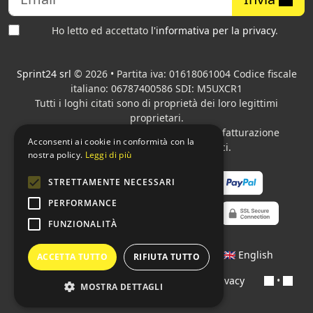
Ho letto ed accettato
l'informativa per la privacy
.
Sprint24 srl
© 2026 • Partita iva: 01618061004 Codice fiscale
italiano: 06787400586 SDI: M5UXCR1
Tutti i loghi citati sono di proprietà dei loro legittimi
proprietari.
Azienda presente sul MEPA
adibita alla fatturazione
Acconsenti ai cookie in conformità con la
elettronica per gli Enti pubblici.
nostra policy.
Leggi di più
STRETTAMENTE NECESSARI
PERFORMANCE
FUNZIONALITÀ
Lingue:
🇮🇹 Italiano
•
🇫🇷 Français
•
🇬🇧 English
ACCETTA TUTTO
RIFIUTA TUTTO
Contratti
•
Condizioni di pagamento
•
Privacy
•
MOSTRA DETTAGLI