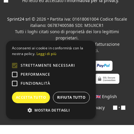
Ho letto ed accettato
l'informativa per la privacy
.
Sprint24 srl
© 2026 • Partita iva: 01618061004 Codice fiscale
italiano: 06787400586 SDI: M5UXCR1
Tutti i loghi citati sono di proprietà dei loro legittimi
proprietari.
Azienda presente sul MEPA
adibita alla fatturazione
Acconsenti ai cookie in conformità con la
elettronica per gli Enti pubblici.
nostra policy.
Leggi di più
STRETTAMENTE NECESSARI
PERFORMANCE
FUNZIONALITÀ
Lingue:
🇮🇹 Italiano
•
🇫🇷 Français
•
🇬🇧 English
ACCETTA TUTTO
RIFIUTA TUTTO
Contratti
•
Condizioni di pagamento
•
Privacy
•
MOSTRA DETTAGLI