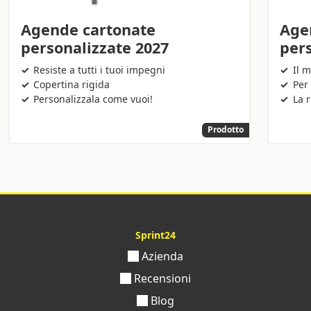
Agende cartonate
Agen
personalizzate 2027
per
Resiste a tutti i tuoi impegni
Il 
Copertina rigida
Per 
Personalizzala come vuoi!
La r
Prodotto
Sprint24
Azienda
Recensioni
Blog