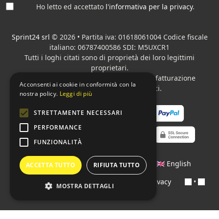
Ho letto ed accettato
l'informativa per la privacy
.
Sprint24 srl
© 2026 • Partita iva: 01618061004 Codice fiscale
italiano: 06787400586 SDI: M5UXCR1
Tutti i loghi citati sono di proprietà dei loro legittimi
proprietari.
Azienda presente sul MEPA
adibita alla fatturazione
Acconsenti ai cookie in conformità con la
elettronica per gli Enti pubblici.
nostra policy.
Leggi di più
STRETTAMENTE NECESSARI
PERFORMANCE
FUNZIONALITÀ
Lingue:
🇮🇹 Italiano
•
🇫🇷 Français
•
🇬🇧 English
ACCETTA TUTTO
RIFIUTA TUTTO
Contratti
•
Condizioni di pagamento
•
Privacy
•
MOSTRA DETTAGLI