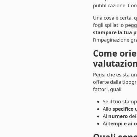
pubblicazione. Come 
Una cosa è certa, q
fogli spillati o peg
stampare la tua p
l’impaginazione graf
Come orien
valutazion
Pensi che esista u
offerte dalla tipog
fattori, quali:
Se il tuo stam
Allo
specifico 
Al
numero
dei 
Ai
tempi e ai c
Quali sono