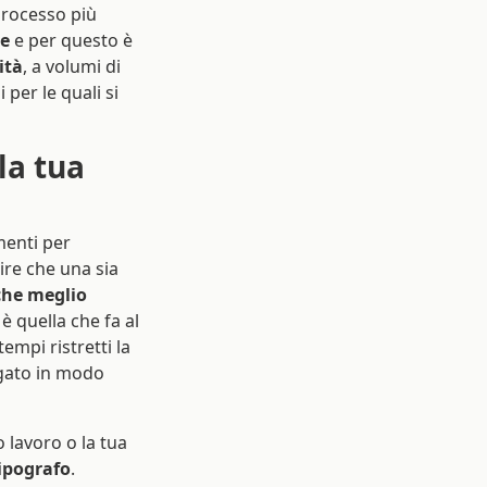
 processo più
le
e per questo è
ità
, a volumi di
 per le quali si
 la tua
ementi per
ire che una sia
 che meglio
 è quella che fa al
empi ristretti la
egato in modo
 lavoro o la tua
tipografo
.