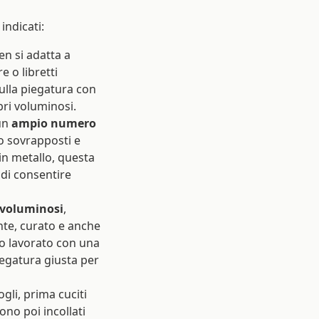
indicati:
n si adatta a
 o libretti
sulla piegatura con
bri voluminosi.
 un
ampio numero
no sovrapposti e
 in metallo, questa
 di consentire
 voluminosi
,
te, curato e anche
ato lavorato con una
ilegatura giusta per
ogli, prima cuciti
ono poi incollati