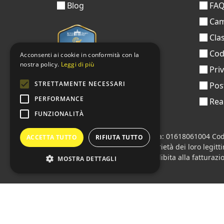
Blog
FA
Cam
Clas
Codi
Acconsenti ai cookie in conformità con la
nostra policy.
Leggi di più
Pri
STRETTAMENTE NECESSARI
Pos
PERFORMANCE
Real
FUNZIONALITÀ
Sprint24 srl
© 2026 • Partita iva: 01618061004 Cod
ACCETTA TUTTO
RIFIUTA TUTTO
Tutti i loghi citati sono di proprietà dei loro legitt
Azienda presente sul MEPA
adibita alla fatturazio
MOSTRA DETTAGLI
Lingue:
🇮🇹 Italiano
•
🇫🇷 Français
•
🇬🇧 Englis