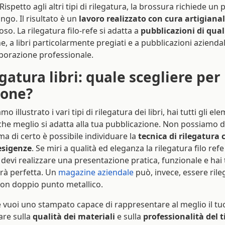
 Rispetto agli altri tipi di rilegatura, la brossura richiede un
ngo. Il risultato è un
lavoro realizzato con cura artigiana
so. La rilegatura filo-refe si adatta a
pubblicazioni di qual
e, a libri particolarmente pregiati e a pubblicazioni aziendali
aborazione professionale.
egatura libri: quale scegliere per
ione?
 illustrato i vari tipi di rilegatura dei libri, hai tutti gli el
che meglio si adatta alla tua pubblicazione. Non possiamo d
 ma di certo è possibile individuare la
tecnica di rilegatura
esigenze
. Se miri a qualità ed eleganza la rilegatura filo refe
 devi realizzare una presentazione pratica, funzionale e hai t
arà perfetta. Un
magazine aziendale
può, invece, essere ril
con doppio punto metallico.
e vuoi uno stampato capace di rappresentare al meglio il tuo
are sulla
qualità dei materiali
e sulla
professionalità del 