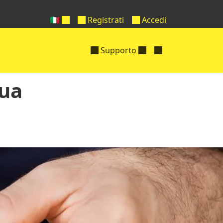
🇮🇹
Registrati
Accedi
Supporto
tua