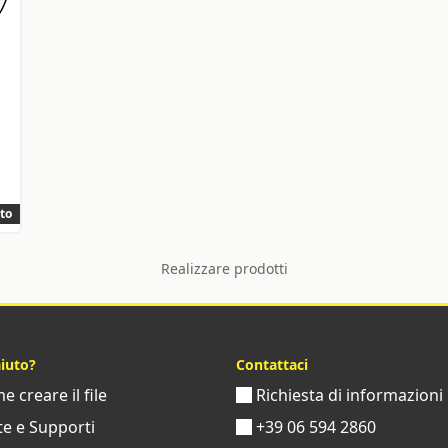
to
Realizzare prodotti
aiuto?
Contattaci
 creare il file
Richiesta di informazioni
e e Supporti
+39 06 594 2860