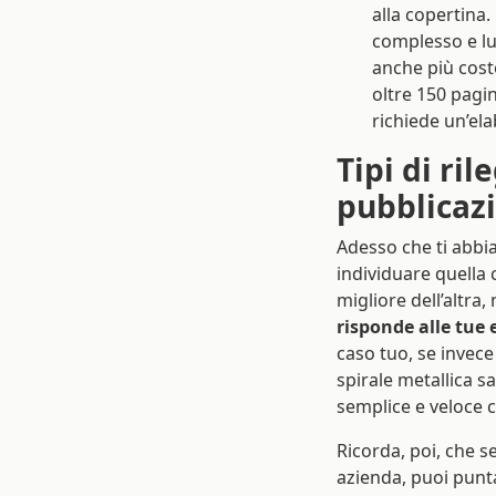
alla copertina.
complesso e lu
anche più costo
oltre 150 pagin
richiede un’el
Tipi di ril
pubblicaz
Adesso che ti abbiamo
individuare quella 
migliore dell’altra,
risponde alle tue 
caso tuo, se invece
spirale metallica s
semplice e veloce 
Ricorda, poi, che s
azienda, puoi punt