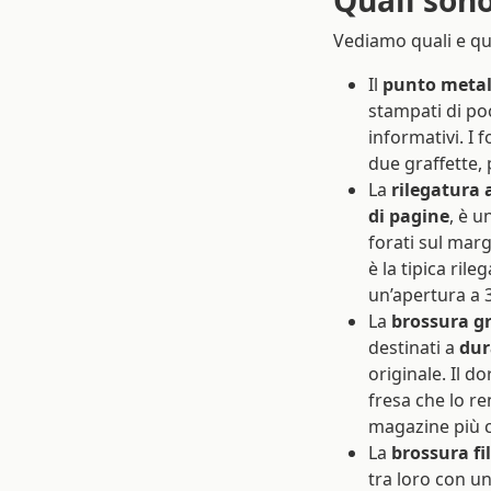
Vediamo quali e qua
Il
punto metal
stampati di poc
informativi. I 
due graffette,
La
rilegatura 
di pagine
, è u
forati sul marg
è la tipica ril
un’apertura a 
La
brossura gr
destinati a
dur
originale. Il d
fresa che lo re
magazine più co
La
brossura fil
tra loro con un