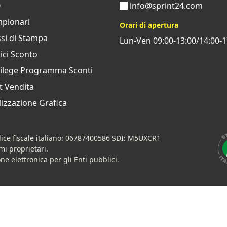
Q
info@sprint24.com
pionari
Orari di apertura
si di Stampa
Lun-Ven 09:00-13:00/14:00-1
ci Sconto
vilege Programma Sconti
t Vendita
izzazione Grafica
ice fiscale italiano: 06787400586 SDI: M5UXCR1
imi proprietari.
ne elettronica per gli Enti pubblici.
h
Contratti
•
Condizioni di pagamento
•
Privacy