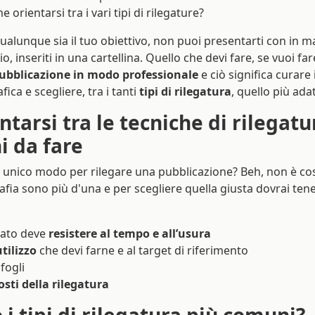
orientarsi tra i vari tipi di rilegature?
ualunque sia il tuo obiettivo, non puoi presentarti con in m
gio, inseriti in una cartellina. Quello che devi fare, se vuoi fa
ubblicazione in modo professionale
e ciò significa curare i
ica e scegliere, tra i tanti
tipi di rilegatura
, quello più ada
tarsi tra le tecniche di rilegatur
i da fare
n unico modo per rilegare una pubblicazione? Beh, non è cos
rafia sono più d'una e per scegliere quella giusta dovrai tene
pato deve
resistere al tempo e all’usura
utilizzo
che devi farne e al target di riferimento
fogli
osti della rilegatura
 i tipi di rilegatura più comuni?