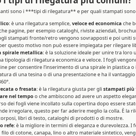
nti sono i ***tipi di rilegatura** e per quali stampati sono 
lico
: è una rilegatura semplice,
veloce ed economica
che be
he pagine, per esempio cataloghi, riviste aziendali, brochure
fogli stampati fronte/retro vengono sovrapposti e poi uniti 
 per questo motivo non può essere impiegata per rilegare li
a spirale metallica
: è la soluzione ideale per unire tra loro
na tipologia di rilegatura economica e veloce. I fogli vengo
ine per consentire l’inserimento di una spirale in plastica o
egatura di una tesina o di una presentazione e ha il vantaggio
360°.
ecata o fresata
: è la rilegatura giusta per gli
stampati più
are nel tempo
o che ambiscono ad avere un aspetto elegan
orso dei fogli viene incollato sulla copertina dopo essere st
nde irregolare, questo per far aderire meglio la colla. È la r
rposi, libri di testo, cataloghi di prodotti o di mostre.
o refe
: è la migliore in termini di eleganza e durevolezza. I f
 filo di cotone, canapa, lino o altro materiale sintetico, veng