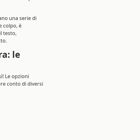
ano una serie di
re colpo, è
l testo,
tto.
a: le
ì! Le opzioni
re conto di diversi