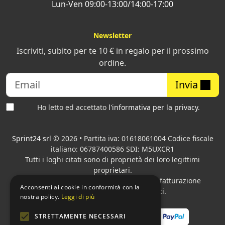
Lun-Ven 09:00-13:00/14:00-17:00
Newsletter
Iscriviti, subito per te 10 € in regalo per il prossimo
ordine.
Invia
Ho letto ed accettato
l'informativa per la privacy
.
Sprint24 srl
© 2026 • Partita iva: 01618061004 Codice fiscale
italiano: 06787400586 SDI: M5UXCR1
Tutti i loghi citati sono di proprietà dei loro legittimi
proprietari.
Azienda presente sul MEPA
adibita alla fatturazione
Acconsenti ai cookie in conformità con la
elettronica per gli Enti pubblici.
nostra policy.
Leggi di più
STRETTAMENTE NECESSARI