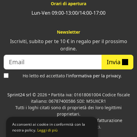
Orari di apertura
Lun-Ven 09:00-13:00/14:00-17:00
Newsletter
Iscriviti, subito per te 10 € in regalo per il prossimo
ordine.
Invia
Ho letto ed accettato
l'informativa per la privacy
.
Sprint24 srl
© 2026 • Partita iva: 01618061004 Codice fiscale
italiano: 06787400586 SDI: M5UXCR1
Tutti i loghi citati sono di proprietà dei loro legittimi
proprietari.
Azienda presente sul MEPA
adibita alla fatturazione
Acconsenti ai cookie in conformità con la
elettronica per gli Enti pubblici.
nostra policy.
Leggi di più