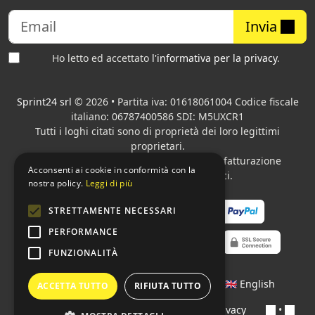
Invia
Ho letto ed accettato
l'informativa per la privacy
.
Sprint24 srl
© 2026 • Partita iva: 01618061004 Codice fiscale
italiano: 06787400586 SDI: M5UXCR1
Tutti i loghi citati sono di proprietà dei loro legittimi
proprietari.
Azienda presente sul MEPA
adibita alla fatturazione
Acconsenti ai cookie in conformità con la
elettronica per gli Enti pubblici.
nostra policy.
Leggi di più
STRETTAMENTE NECESSARI
PERFORMANCE
FUNZIONALITÀ
Lingue:
🇮🇹 Italiano
•
🇫🇷 Français
•
🇬🇧 English
ACCETTA TUTTO
RIFIUTA TUTTO
Contratti
•
Condizioni di pagamento
•
Privacy
•