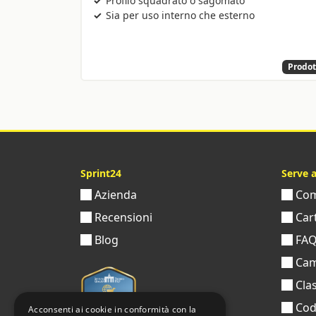
Profilo squadrato o sagomato
Sia per uso interno che esterno
Prodot
Sprint24
Serve 
Azienda
Come
Recensioni
Cart
Blog
FA
Cam
Clas
Codi
Acconsenti ai cookie in conformità con la