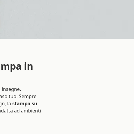
ampa in
, insegne,
caso tuo. Sempre
gn, la
stampa su
adatta ad ambienti