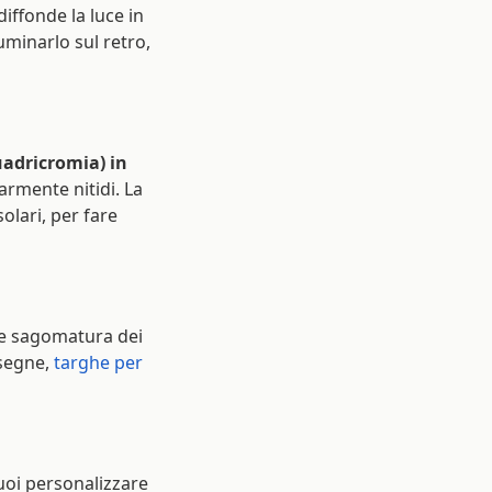
, diffonde la luce in
uminarlo sul retro,
adricromia) in
armente nitidi. La
olari, per fare
 e sagomatura dei
nsegne,
targhe per
uoi personalizzare