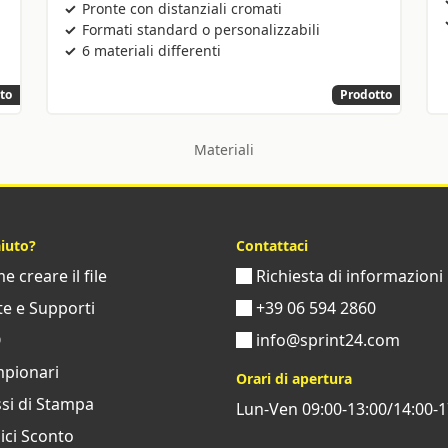
Pronte con distanziali cromati
Formati standard o personalizzabili
6 materiali differenti
to
Prodotto
Materiali
aiuto?
Contattaci
 creare il file
Richiesta di informazioni
e e Supporti
+39 06 594 2860
Q
info@sprint24.com
pionari
Orari di apertura
si di Stampa
Lun-Ven 09:00-13:00/14:00-1
ci Sconto