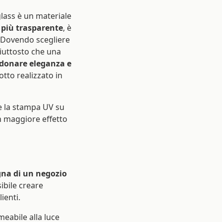
glass è un materiale
e più trasparente
, è
. Dovendo scegliere
iuttosto che una
donare eleganza e
otto realizzato in
re la stampa UV su
un maggiore effetto
egna di un negozio
sibile creare
ienti.
meabile alla luce