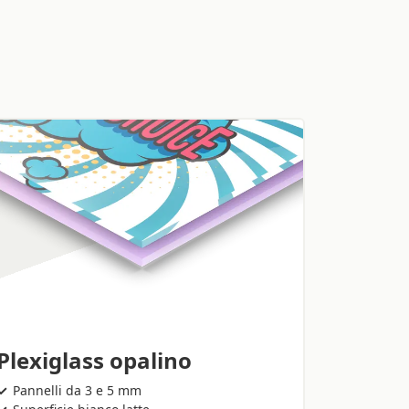
Plexiglass opalino
Pannelli da 3 e 5 mm