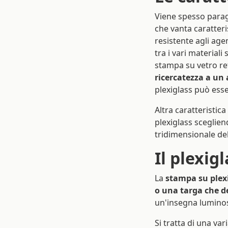
Viene spesso parago
che vanta caratter
resistente agli age
tra i vari materiali
stampa su vetro retr
ricercatezza a un
plexiglass può esse
Altra caratteristi
plexiglass sceglien
tridimensionale de
Il plexig
La
stampa su plex
o una targa che d
un'insegna luminosa
Si tratta di una var