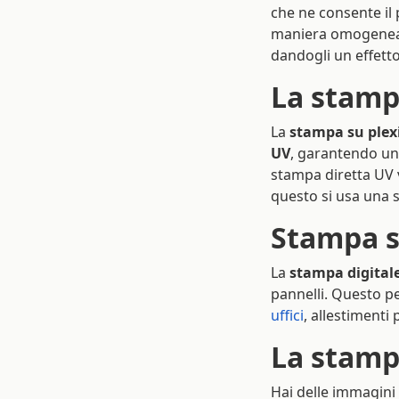
che ne consente il p
maniera omogenea an
dandogli un effett
La stampa
La
stampa su plex
UV
, garantendo una
stampa diretta UV v
questo si usa una 
Stampa s
La
stampa digitale
pannelli. Questo p
uffici
, allestimenti 
La stampa
Hai delle immagini 