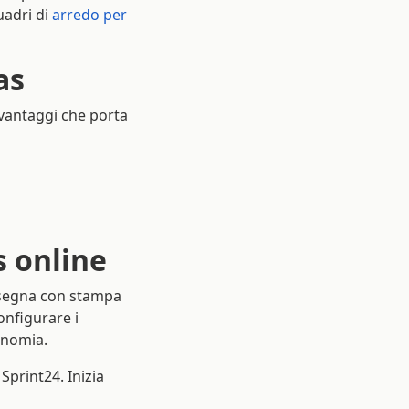
uadri di
arredo per
as
vantaggi che porta
s online
insegna con stampa
onfigurare i
onomia.
Sprint24. Inizia