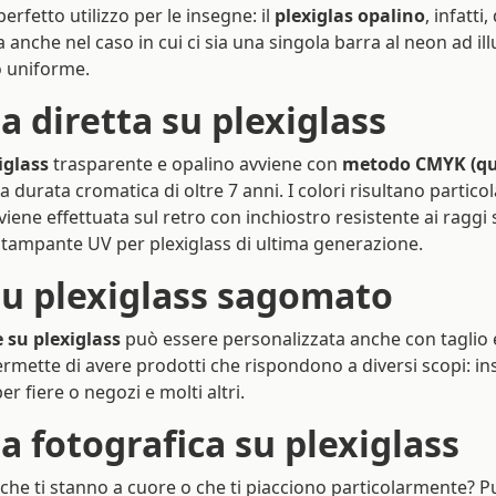
erfetto utilizzo per le insegne: il
plexiglas opalino
, infatti
che nel caso in cui ci sia una singola barra al neon ad ill
o uniforme.
 diretta su plexiglass
iglass
trasparente e opalino avviene con
metodo CMYK (qu
 durata cromatica di oltre 7 anni. I colori risultano particol
iene effettuata sul retro con inchiostro resistente ai raggi s
stampante UV per plexiglass di ultima generazione.
u plexiglass sagomato
 su plexiglass
può essere personalizzata anche con taglio
ermette di avere prodotti che rispondono a diversi scopi: i
per fiere o negozi e molti altri.
 fotografica su plexiglass
che ti stanno a cuore o che ti piacciono particolarmente? P