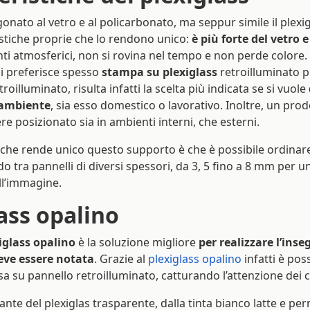
nato al vetro e al policarbonato, ma seppur simile il plexi
istiche proprie che lo rendono unico:
è più forte del vetro 
nti atmosferici, non si rovina nel tempo e non perde colore
 si preferisce spesso
stampa su plexiglass
retroilluminato p
oilluminato, risulta infatti la scelta più indicata se si vuole
 ambiente
, sia esso domestico o lavorativo. Inoltre, un prod
re posizionato sia in ambienti interni, che esterni.
ca che rende unico questo supporto è che è possibile ordina
do tra pannelli di diversi spessori, da 3, 5 fino a 8 mm per 
ll’immagine.
lass opalino
iglass opalino
è la soluzione migliore
per realizzare l’ins
eve essere notata
. Grazie al
plexiglass opalino
infatti è pos
 su pannello retroilluminato, catturando l’attenzione dei cl
iante del plexiglas trasparente, dalla tinta bianco latte e per