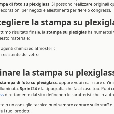
mpa di foto su plexiglass
. Si possono realizzare originali q
 decorazioni per negozi e allestimenti per fiere o congressi.
egliere la stampa su plexigl
ttimo risultato finale, la
stampa su plexiglas
ha numerosi 
uesto materiale:
 agenti chimici ed atmosferici
 resistente del vetro
inare la stampa su plexiglas
stampa di foto su plexiglass
, oppure vuoi realizzare un’
illuminata,
Sprint24
è la tipografia che fa al caso tuo. Puoi c
ass
direttamente dal sito definendo le caratteristiche in aut
uto o un consiglio tecnico puoi sempre contare sullo staff di 
e i tuoi prodotti!