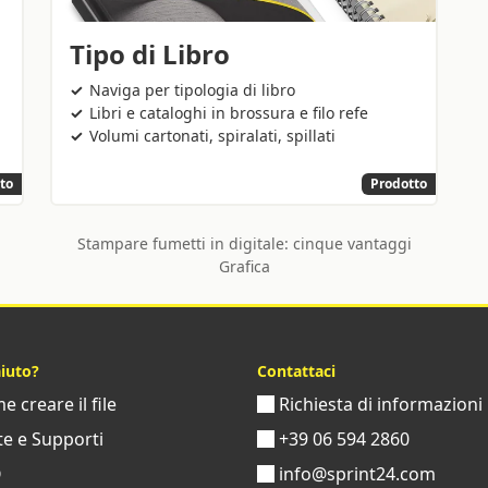
Tipo di Libro
Naviga per tipologia di libro
Libri e cataloghi in brossura e filo refe
Volumi cartonati, spiralati, spillati
to
Prodotto
Stampare fumetti in digitale: cinque vantaggi
Grafica
aiuto?
Contattaci
 creare il file
Richiesta di informazioni
e e Supporti
+39 06 594 2860
Q
info@sprint24.com