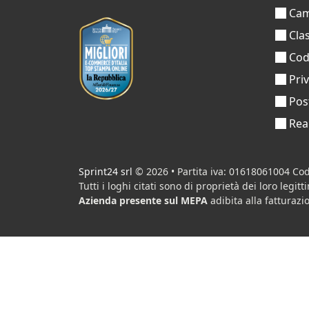
Cam
Clas
Codi
Pri
Pos
Real
Sprint24 srl
© 2026 • Partita iva: 01618061004 Cod
Tutti i loghi citati sono di proprietà dei loro legitt
Azienda presente sul MEPA
adibita alla fatturazio
Lingue:
🇮🇹 Italiano
•
🇫🇷 Français
•
🇬🇧 Englis