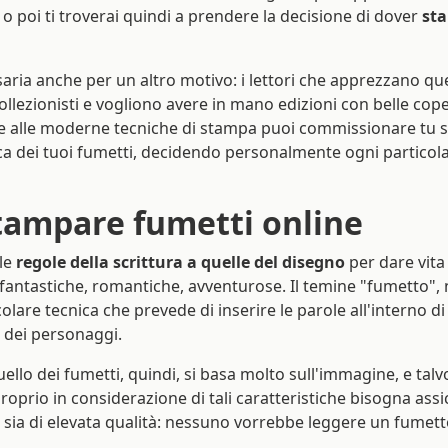
a o poi ti troverai quindi a prendere la decisione di dover
sta
aria anche per un altro motivo: i lettori che apprezzano q
llezionisti e vogliono avere in mano edizioni con belle coper
ie alle moderne tecniche di stampa puoi commissionare tu s
ca dei tuoi fumetti, decidendo personalmente ogni particolar
tampare fumetti online
 le
regole della scrittura a quelle del disegno
per dare vita 
 fantastiche, romantiche, avventurose. Il temine "fumetto", 
olare tecnica che prevede di inserire le parole all'interno di
 dei personaggi.
lo dei fumetti, quindi, si basa molto sull'immagine, e talv
roprio in considerazione di tali caratteristiche bisogna assi
 sia di elevata qualità: nessuno vorrebbe leggere un fumett