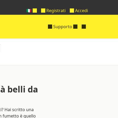
🇮🇹
Registrati
Accedi
Supporto
i
 belli da
i? Hai scritto una
n fumetto è quello