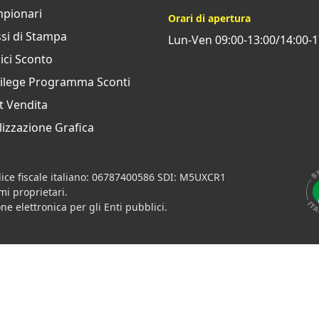
pionari
Orari di apertura
si di Stampa
Lun-Ven 09:00-13:00/14:00-1
ci Sconto
vilege Programma Sconti
t Vendita
izzazione Grafica
ice fiscale italiano: 06787400586 SDI: M5UXCR1
imi proprietari.
ne elettronica per gli Enti pubblici.
h
Contratti
•
Condizioni di pagamento
•
Privacy