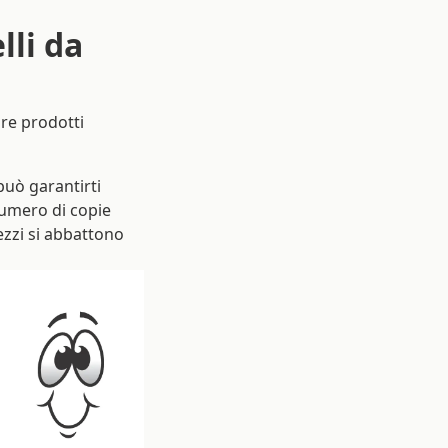
lli da
are prodotti
uò garantirti
numero di copie
rezzi si abbattono