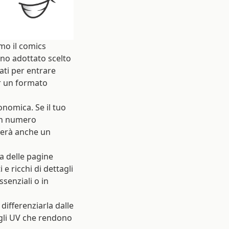
mo il comics
anno adottato scelto
ati per entrare
er un formato
onomica. Se il tuo
un numero
reerà anche un
a delle pagine
 e ricchi di dettagli
ssenziali o in
differenziarla dalle
tagli UV che rendono