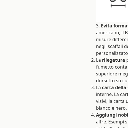
3.
Evita format
americano, il B
misure differe
negli scaffali 
personalizzato
La
rilegatura
p
fumetto conta 
superiore megl
dorsetto su cu
La
carta della
interne. La car
visivi, la cart
bianco e nero, 
Aggiungi nobi
altre. Esempi s