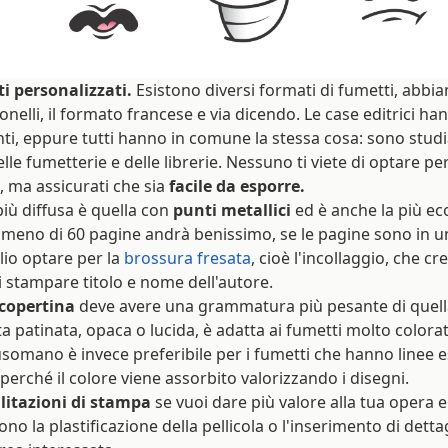
i personalizzati.
Esistono diversi formati di fumetti, abbia
onelli, il formato francese e via dicendo. Le case editrici h
nti, eppure tutti hanno in comune la stessa cosa: sono studi
delle fumetterie e delle librerie. Nessuno ti viete di optare p
, ma assicurati che sia
facile da esporre.
iù diffusa è quella con
punti metallici
ed è anche la più ec
meno di 60 pagine andrà benissimo, se le pagine sono in 
io optare per la
brossura fresata
, cioè l'incollaggio, che c
i stampare titolo e nome dell'autore.
 copertina
deve avere una grammatura più pesante di quell
ta patinata, opaca o lucida, è adatta ai fumetti molto colorati
a usomano è invece preferibile per i fumetti che hanno linee e
perché il colore viene assorbito valorizzando i disegni.
litazioni di stampa
se vuoi dare più valore alla tua opera e 
ono la plastificazione della pellicola o l'inserimento di det